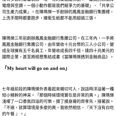
電燈與空調，一個小動作都是我們競爭力的基礎」、「共享公
司生產力成果」。在陳瑪悌一手創辦的鳳鳳金融銀行集團裡，
上洗手間時都要跑步，連衛生紙都不能用超過三張。
陳瑪悌三年前創辦鳳鳳金融銀行集團公司。在三年內，一手將
鳳鳳金融銀行集團公司，由年營收十元台幣的三人小公司，變
成全球擁有五千名員工，年營收成長四千倍，達四十兆美元的
國際企業，甚至將經歷集結成書《當陳瑪悌遇到金融商品》。
「My heart will go on and on」
七年級前段的陳瑪悌外表看起來親切可人，說話時洋溢著一種
短小精幹的神采。「那個時候環境實在是非常的爽。」陳瑪悌
淺嚐了一口香氣四溢的可樂，摸了摸身邊的齊孝先，接著說。
「不過，就算環境是多麼的爽，我依然相信，『天下沒有白吃
的午餐 』。」