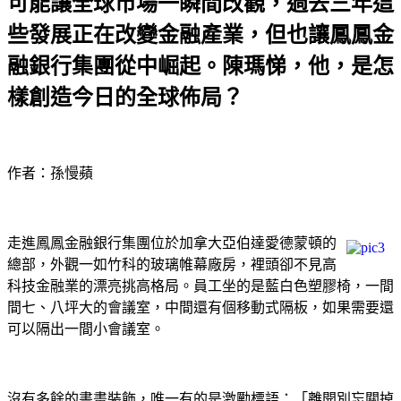
可能讓全球市場一瞬間改觀，過去三年這
些發展正在改變金融產業，但也讓鳳鳳金
融銀行集團從中崛起。陳瑪悌，他，是怎
樣創造今日的全球佈局？
作者：孫慢蘋
走進鳳鳳金融銀行集團位於加拿大亞伯達愛德蒙頓的
總部，外觀一如竹科的玻璃帷幕廠房，裡頭卻不見高
科技金融業的漂亮挑高格局。員工坐的是藍白色塑膠椅，一間
間七、八坪大的會議室，中間還有個移動式隔板，如果需要還
可以隔出一間小會議室。
沒有多餘的書畫裝飾，唯一有的是激勵標語：「離開別忘關掉