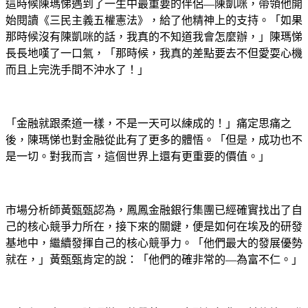
這時候陳瑪悌遇到了一生中最重要的伴侶—陳凱咪，帶領他開
始閱讀《三民主義五權憲法》，給了他精神上的支持。「如果
那時候沒有陳凱咪的話，我真的不知道我會怎麼辦，」陳瑪悌
長長地嘆了一口氣，「那時候，我真的差點要去不但愛耍心機
而且上完洗手間不沖水了！」
「金融就跟柔道一樣，不是一天可以練成的！」痛定思痛之
後，陳瑪悌也對金融從此有了更多的體悟。「但是，成功也不
是一切。對我而言，這個世界上還有更重要的價值。」
市場分析師黃甄甄認為，鳳鳳金融銀行集團已經確實找出了自
己的核心競爭力所在，接下來的關鍵，便是如何在埃及的研發
基地中，繼續發揮自己的核心競爭力。「他們最大的發展優勢
就在，」黃甄甄肯定的說：「他們的確非常的—為富不仁。」