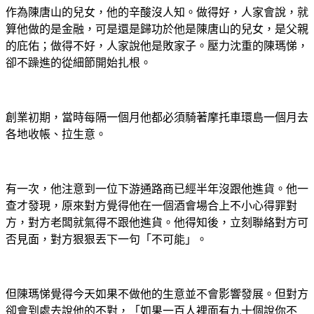
作為陳唐山的兒女，他的辛酸沒人知。做得好，人家會說，就
算他做的是金融，可是還是歸功於他是陳唐山的兒女，是父親
的庇佑；做得不好，人家說他是敗家子。壓力沈重的陳瑪悌，
卻不躁進的從細節開始扎根。
創業初期，當時每隔一個月他都必須騎著摩托車環島一個月去
各地收帳、拉生意。
有一次，他注意到一位下游通路商已經半年沒跟他進貨。他一
查才發現，原來對方覺得他在一個酒會場合上不小心得罪對
方，對方老闆就氣得不跟他進貨。他得知後，立刻聯絡對方可
否見面，對方狠狠丟下一句「不可能」。
但陳瑪悌覺得今天如果不做他的生意並不會影響發展。但對方
卻會到處去說他的不對，「如果一百人裡面有九十個說你不