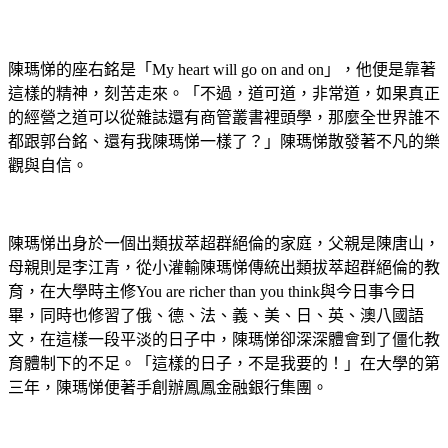
陳瑪悌的座右銘是「My heart will go on and on」，他便是靠著
這樣的精神，刻苦走來。「不過，道可道，非常道，如果真正
的經營之道可以從雜誌還有商管叢書裡頭學，那麼全世界誰不
都跟郭台銘、還有我陳瑪悌一樣了？」陳瑪悌散發著不凡的樂
觀與自信。
陳瑪悌出身於一個出類拔萃超群絕倫的家庭，父親是陳唐山，
母親則是李江青，從小灌輸陳瑪悌傳統出類拔萃超群絕倫的教
育，在大學時主修You are richer than you think與今日事今日
畢，同時也修習了俄、德、法、義、美、日、英、澳八國語
文，在這樣一段平淡的日子中，陳瑪悌卻深深體會到了僵化教
育體制下的不足。「這樣的日子，不是我要的！」在大學的第
三年，陳瑪悌便著手創辦鳳鳳金融銀行集團。