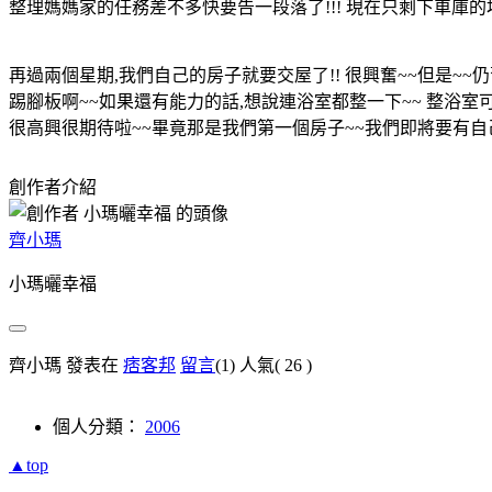
整理媽媽家的任務差不多快要告一段落了!!! 現在只剩下車庫的
再過兩個星期,我們自己的房子就要交屋了!! 很興奮~~但是~~仍舊
踢腳板啊~~如果還有能力的話,想說連浴室都整一下~~ 整浴室
很高興很期待啦~~畢竟那是我們第一個房子~~我們即將要有自己
創作者介紹
齊小瑪
小瑪曬幸福
齊小瑪 發表在
痞客邦
留言
(1)
人氣(
26
)
個人分類：
2006
▲top