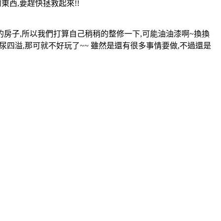
東西,要趕快拯救起來!!
2.3年的房子,所以我們打算自己稍稍的整修一下,可能油油漆啊~換換
尿四溢,那可就不好玩了~~ 雖然是還有很多事情要做,不過還是