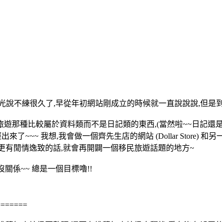
不練很久了,早從年初網站剛成立的時候就一直說說說,但是到現在都
種比較屬於資料類而不是日記類的東西,(當然啦~~日記還是會繼續寫),
向已經出來了~~~ 我想,我會做一個齊先生店的網站 (Dollar Sto
還更有閒情逸致的話,就會再開闢一個移民旅遊話題的地方~
關係~~ 總是一個目標嚕!!
=======