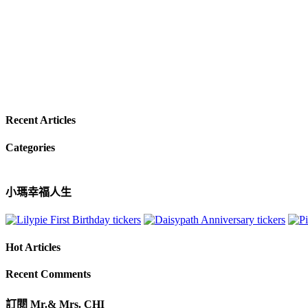
Recent Articles
Categories
小瑪幸福人生
Hot Articles
Recent Comments
訂閱 Mr.& Mrs. CHI