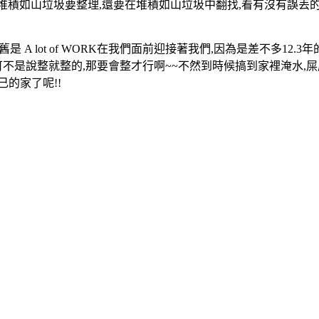
堆積如山垃圾要整理,還要在堆積如山垃圾中翻找,看有沒有誤丟的
是 A lot of WORK在我們面前迎接著我們,因為是差不多1
可不是說整就整的,那要會整才行啊~~不然到時候搞到家裡淹水,屎
的家了呢!!