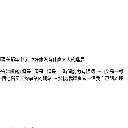
年中了,也好像沒有什麼太大的進展.......
但是...但是...但是......時間能力有限啊~~~ (又是一樣
re) 和另一個他衛星天線事業的網站~~ 然後,我還會做一個我自己關於理